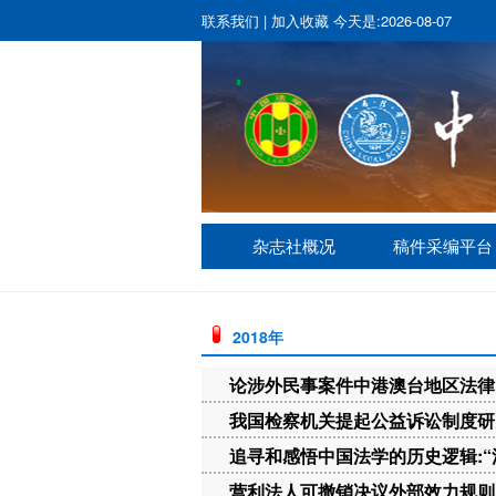
联系我们
|
加入收藏
今天是:2026-08-07
杂志社概况
稿件采编平台
2018年
论涉外民事案件中港澳台地区法律
我国检察机关提起公益诉讼制度研
追寻和感悟中国法学的历史逻辑:
营利法人可撤销决议外部效力规则