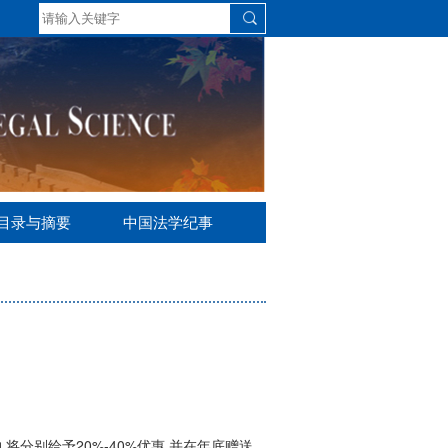
S目录与摘要
中国法学纪事
将分别给予20%-40%优惠,并在年底赠送