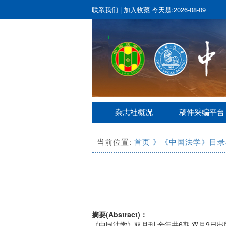
联系我们
|
加入收藏
今天是:2026-08-09
杂志社概况
稿件采编平台
当前位置:
首页
》《中国法学》目录
摘要(Abstract)：
《中国法学》双月刊,全年共6期,双月9日出