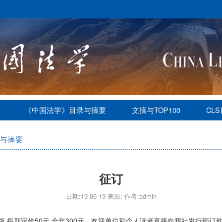
《中国法学》目录与摘要
文摘与TOP100
CL
与摘要
征订
日期:19-06-19 来源: 作者:admin
版,每期定价50元,全年300元。欢迎单位和个人读者直接向我社发行部订购,