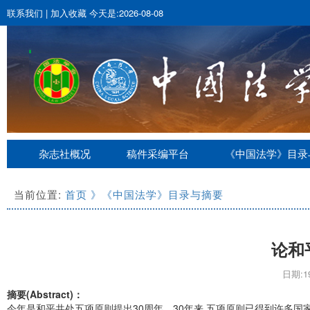
联系我们
|
加入收藏
今天是:2026-08-08
杂志社概况
稿件采编平台
《中国法学》目录
当前位置:
首页
》《中国法学》目录与摘要
论和
日期:19
摘要(Abstract)：
今年是和平共处五项原则提出30周年。30年来,五项原则已得到许多