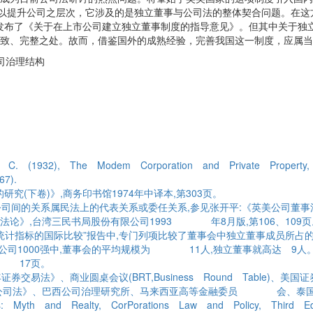
，以提升公司之层次，它涉及的是独立董事与公司法的整体契合问题。在
也发布了《关于在上市公司建立独立董事制度的指导意见》。但其中关于独
致、完整之处。故而，借鉴国外的成熟经验，完善我国这一制度，应属当
司治理结构
C. (1932), The Modem Corporation and Private Property,
67).
究(下卷)》,商务印书馆1974年中译本,第303页。
公司间的关系属民法上的代表关系或委任关系,参见张开平:《英美公司董
《公司法论》,台湾三民书局股份有限公司1993 年8月版,第106、1
业统计指标的国际比较”报告中,专门列项比较了董事会中独立董事成员所占
美国公司1000强中,董事会的平均规模为 11人,独立董事就高达 9人
第 17页。
券交易法》、商业圆桌会议(BRT,Business Round Table)
州《公司法》、巴西公司治理研究所、马来西亚高等金融委员 会、泰
: Myth and Realty, CorPorations Law and Policy, Third E