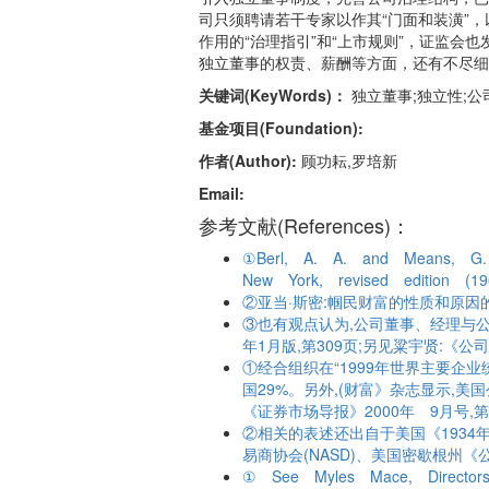
司只须聘请若干专家以作其“门面和装潢”
作用的“治理指引”和“上市规则”，证监会
独立董事的权责、薪酬等方面，还有不尽细
关键词(KeyWords)：
独立董事;独立性;公
基金项目(Foundation):
作者(Author):
顾功耘,罗培新
Email:
参考文献(References)：
①Berl, A. A. and Means, G. 
New York, revised edition (19
②亚当·斯密:帼民财富的性质和原因的研
③也有观点认为,公司董事、经理与
年1月版,第309页;另见粱宇贤:
①经合组织在“1999年世界主要企
国29%。另外,(财富》杂志显示,
《证券市场导报》2000年 9月号,
②相关的表述还出自于美国《1934年证
易商协会(NASD)、美国密歇根
① See Myles Mace, Directors