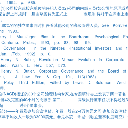
o. 1994. p. 665.
(1)公司股东或股东单位的任职人员;(2)公司的内部人员(如公司的经理
“深交所上市规则”一旦由草案转为正式上 市规则,将对于在深市上
力。
的的独立董事同时担任着其他公司的高级管理人员。See Korn/FerryIntema
une 1993。
 L Munsinger, Bias in the Boardroom: Psychological Fou
 Contemp. Probs., 1993, pp. 83, 98 --99.
 Covernance in the Nineties -Institutional Investors and
Jan. /Feb. 1992). p. 6.
enry N. Butler, Revolution Versus Evolution in Corporat
 Geo. Wash. L. Rev. 557, 572.
enry N. Butler, Corporate Governance and the Board of D
ion, 1 J. Law, Eco. & Org. 101, 116(1983).
Poicy, Third Edition, Edited by Lewis D. Solomon, West
整理。
事协会(NACD)指派的30个公司治理结构专家,在专题研讨会上发表了两
安排4次完整的40小时的周眼务;第二, 高级执行董事任职不得超过3
不得超 过6个董事会。
部分——年费及参加会议津贴。年费一般在2-4万美元之间,参加会议
董事年平均收入一般为33000美元。参见林凌、常城:《独立董事制度研究》,