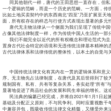
同其他朝代一样，唐代的王田思想一直存在，但私
一个逻辑的范畴，而是一个历史的范畴。一方面，传
比如土地买卖契约中的东西南北“四至”乃至扩展至天
面，所有权存在的样态与行使方式表现出显著的多元
唐代无主物法律从一个侧面为我们呈现了传统中国
占像其他法律制度一样，作为传统中国人生活的一部
我们不能完全以近代的所有权概念和理论范式为圭
置身古代社会特定的语境和无违传统法律基本精神的
古代法律体系和法律传统的整体性，以本土的自觉与关
中国传统法律文化有其内在一贯的逻辑体系和意义
序。无主物先占法律制度，在唐代及其后世得到了较
规制国有、私有、共有等复杂关系，务实处理“所有”
显著地促进了商品社会的发展和民生幸福的增长。这
民法典的编纂已经完成，并将自2021年1月1日
基础及分配正义原则，不与民争利。同时应重视数千
中兼容并包，既吸收传统法律文化精髓，又继受外来