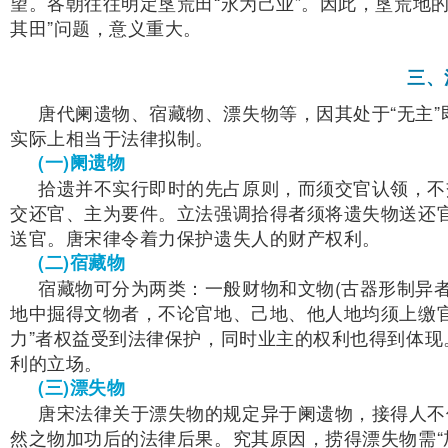
望。各朝往往明定垦荒田“永为己业”。因此，垦荒地
其田”问题，意义重大。
三、
唐代阑遗物、宿藏物、漂失物等，因其处于“无主
实际上相当于法律拟制。
(一)阑遗物
拾遗并不实行即时的先占原则，而须交官认领，不
交还官、主为要件。立法强调拾得者须将遗失物送还
送官。唐宋律令着力保护遗失人的财产权利。
(二)宿藏物
宿藏物可分为两类：一般财物和文物(古器形制异
地中掘得文物者，不论官地、己地、他人地均须上缴
力”者权益受到法律保护，同时业主的权利也得到体
利的立场。
(三)漂失物
唐宋法律关于漂失物的规定异于阑遗物，接得人不
然之物加功后的法律后果。究其原因，捞得漂失物需“