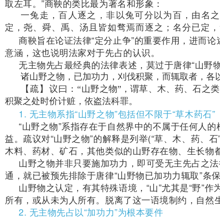
取左耳。”商鞅的类比最为著名和形象：
一兔走，百人逐之，非以兔可分以为百，由名
定，尧、舜、禹、汤且皆如骛焉而逐之；名分已定，
商鞅旨在论证法律“定分止争”的重要作用，进而论
意涵，这也说明法家对于先占的认识。
无主物先占最经典的法律表述，莫过于唐律“山野物
诸山野之物，已加功力，刈伐积聚，而辄取者，各
【疏】议曰：“
山野之物”，谓草、木、药、石之类
积聚之处时价计赃，依盗法科罪。
1. 无主物系指“山野之物”包括但不限于“草木药石”
“山野之物”系指存在于自然界中的不属于任何人
益。疏议对“山野之物”的解释是列举(“草、木、药、石
木料、药材、矿石，其他类似的山野存在物、生长物
山野之物并非只要施加功力，即可受无主先占之法
通，就已被预先排除于唐律“山野物已加功力辄取”条
山野物之认定，有其特殊语境，“山”尤其是“野”
所有，或从未为人所有。脱离了这一语境制约，自然
2. 无主物先占以“加功力”为根本要件