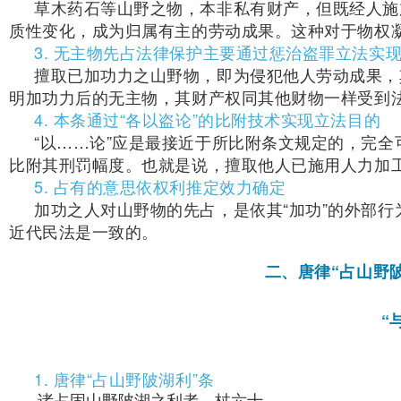
草木药石等山野之物，本非私有财产，但既经人施
质性变化，成为归属有主的劳动成果。这种对于物权
3. 无主物先占法律保护主要通过惩治盗罪立法实
擅取已加功力之山野物，即为侵犯他人劳动成果，
明加功力后的无主物，其财产权同其他财物一样受到
4. 本条通过“各以盗论”的比附技术实现立法目的
“以……论”应是最接近于所比附条文规定的，完全
比附其刑罚幅度。也就是说，擅取他人已施用人力加
5. 占有的意思依权利推定效力确定
加功之人对山野物的先占，是依其“加功”的外部
近代民法是一致的。
二、唐律“占山野
“
1. 唐律“占山野陂湖利”条