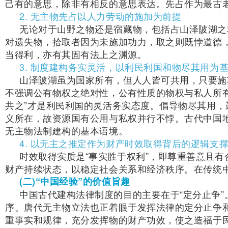
己有的意思，除非有相反的意思表达。先占作为最古
2. 无主物先占以人力劳动的施加为前提
无论对于山野之物还是宿藏物，包括占山泽陂湖之
对遗失物，拾取者因为未施加功力，取之则既悖道德
当得利，亦有其固有法上之渊源。
3. 制度建构务实灵活，以利民利国和物尽其用为
山泽陂湖虽为国家所有，但人人皆可共用，只要施
不强调公有物权之绝对性，公有性质的物权与私人所
共之”才是利民利国的灵活务实态度。倡导物尽其用
义所在，故资源国有公用与私权并行不悖。古代中国
无主物法制建构的基本语境。
4. 以无主之推定作为财产时效取得背后的逻辑支
时效取得实质是“事实胜于权利”，即尊重善意且
财产持续状态，以稳定社会关系和经济秩序。在传统
(二)“中国经验”的价值旨趣
中国古代建构法律制度的目的主要在于“定分止争
序。唐代无主物立法也正着眼于发挥法律的定分止争
重事实和规律，充分发挥物的财产功效，使之造福于