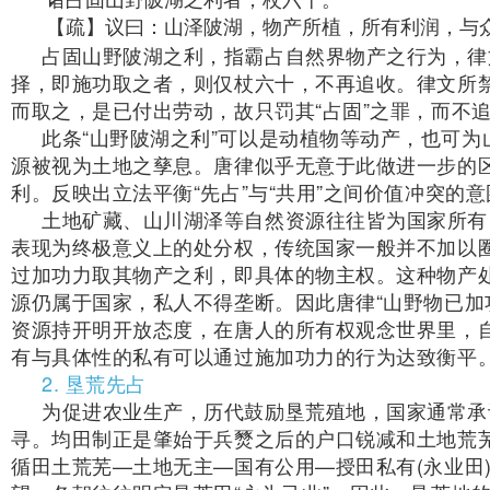
诸占固山野陂湖之利者，杖六十。
【疏】议曰：山泽陂湖，物产所植，所有利润，与
占固山野陂湖之利，指霸占自然界物产之行为，律
择，即施功取之者，则仅杖六十，不再追收。律文所
而取之，是已付出劳动，故只罚其“占固”之罪，而不追
此条“山野陂湖之利”可以是动植物等动产，也可
源被视为土地之孳息。唐律似乎无意于此做进一步的
利。反映出立法平衡“先占”与“共用”之间价值冲突的
土地矿藏、山川湖泽等自然资源往往皆为国家所有
表现为终极意义上的处分权，传统国家一般并不加以圈
过加功力取其物产之利，即具体的物主权。这种物产
源仍属于国家，私人不得垄断。因此唐律“山野物已加
资源持开明开放态度，在唐人的所有权观念世界里，
有与具体性的私有可以通过施加功力的行为达致衡平
2. 垦荒先占
为促进农业生产，历代鼓励垦荒殖地，国家通常承
寻。均田制正是肇始于兵燹之后的户口锐减和土地荒
循田土荒芜—土地无主—国有公用—授田私有(永业田