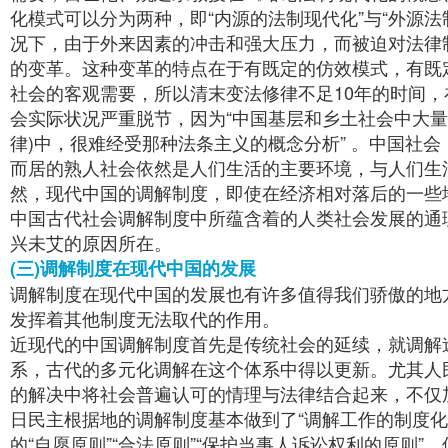
化模式可以分为两种，即“内源的法制现代化”与“外源
况下，由于外来因素的冲击和强大压力，而被迫对法律
的变革。这种变革的特点在于有既定的仿效模式，有既
社会的客观需要，所以清末变法修律不足10年的时间
会实际状况严重脱节，因为“中国基层和乡土社会中大
律)中，很难经受那种法条主义的概念分析” 。中国社
而居的熟人社会依然是人们生活的主要环境，与人们生
然，现代中国的调解制度，即使在经济相对落后的一些
中国古代社会调解制度中所蕴含着的人类社会发展的通
兴未艾的原因所在。
(三)调解制度在现代中国的发展
调解制度在现代中国的发展也有许多值得我们骄傲的地
发挥着其他制度无法取代的作用。
近现代的中国调解制度首先是传统社会的延续，就调解
系，古代的多元化调解在这个体系中得以更新。尤其人
的解决中将社会普遍认可的情理与法律结合起来，不仅
日民主根据地的调解制度基本做到了“调解工作的制度化
的“自愿原则”“合法原则”“保护当事人诉讼权利的原则”