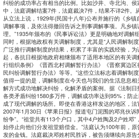
纠纷的成功率占有相当的比例。比如沙井、寺北沟、侯家
中，法庭调解结案7件，法庭裁决7件，结果不详2件。
从立法上说，1929年(民国十八年)公布并施行的《乡
调解事项，及依法得撤回告诉之刑事调解事项。凡乡镇
理。”1935年颁布的《民事诉讼法》更是明确地对调
同时，根据地政权有关调解制度，尤其是“人民调解制度”
广泛推行调解制度的结果，积累了丰富的实践经验，为调
起，各抗日根据地政府相继颁布了适用本地区的有关调
行组织条例》《晋西北村调解暂行办法》《晋察冀边区
民纠纷调解暂行办法》等等。”这些立法标志着调解制
值得一提的是，调解制度在今天也与我们的生活息息相
解方式成功地解决纠纷，化解矛盾的案例。据《法制日报
各类矛盾纠纷1580多万件，调解成功率达到95%；防止
成了现代调解的场所。即使在香港这样发达的地区，法
2007年1月30日《苹果日报》报道屯门泥围的邓兆伙诉
纷争”。“祖堂共有113个户口，其中4户姓陶及2户姓邓
始停止向他们分发祖堂赔偿金。”法庭认为100年前，
发的金钱。法庭裁决邓姓村民胜诉，被告须继续向原告