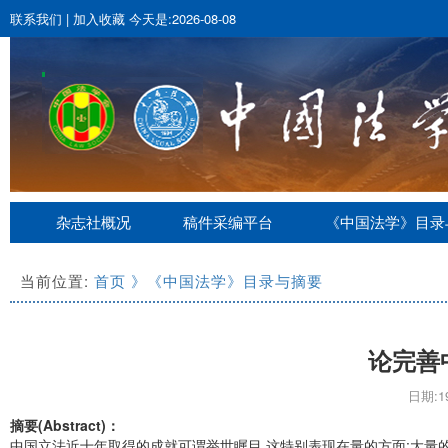
联系我们
|
加入收藏
今天是:2026-08-08
杂志社概况
稿件采编平台
《中国法学》目录
当前位置:
首页
》《中国法学》目录与摘要
论完善
日期:19
摘要(Abstract)：
中国立法近十年取得的成就可谓举世瞩目,这特别表现在量的方面:大量