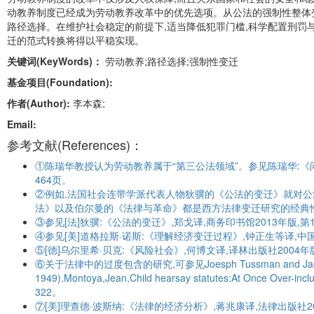
动教养制度已经成为劳动教养改革中的优先选项。从公法的强制性整体
路径选择。在维护社会稳定的前提下,适当降低犯罪门槛,科学配置刑罚
迁的范式转换将得以平稳实现。
关键词(KeyWords)：
劳动教养;路径选择;强制性变迁
基金项目(Foundation):
作者(Author):
李本森;
Email:
参考文献(References)：
①陈瑞华教授认为劳动教养属于“第三公法领域”。参见陈瑞华:《问
464页。
②例如,法国社会连带学派代表人物狄骥的《公法的变迁》就对公
法》以及伯尔曼的《法律与革命》都是西方法律变迁研究的经典
③参见[法]狄骥:《公法的变迁》,郑戈译,商务印书馆2013年版,第
④参见[美]道格拉斯·诺斯:《理解经济变迁过程》,钟正生等译,中
⑤[德]乌尔里希·贝克:《风险社会》,何博文译,译林出版社2004年
⑥关于法律中的过度包含的研究,可参见Joesph Tussman and Jacobus TenBr
1949).Montoya,Jean,Child hearsay statutes:At Once Over-inclu
322。
⑦[美]理查德·波斯纳:《法律的经济分析》,蒋兆康译,法律出版社20