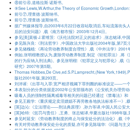
⑧前引④,道格拉斯·诺斯书。
⑨See Lewis,W.Arthur,the Theory of Economic Growth,London:
前引⑦,理查德·波斯纳书。
前引⑦,理查德·波斯纳书。
据广州媒体报导,自2003年6月22日收容站取消后,车站流落
后的治安问题》,载《南方都市报》2003年12月4日。
参见[美]莫顿·J.霍维茨:《沃伦法院对正义的追求》,张志铭译,中国
参见陈兴良:《刑法哲学》,中国政法大学出版社2004年版,第7页
参见储槐植:《再论劳动教养制度合理性》,载《中外法学》2001
例如,张明楷教授认为,废除劳动教养制度,制定《轻犯罪法》,将
的行为应纳入刑法典)。参见张明楷:《犯罪定义与犯罪化》,载《
研究》2007年第5期。
Thomas Hobbes,De Cive,ed.S.P.Lamprecht,(New Y
版社2001年版,第293页。
刘沛谞:《出罪与入罪:宽严相济视阈下罪刑圈的标准设定——一个
本表划分的分类依据是2002年公安部颁布的《公安机关办理劳
吸毒人员的强制性隔离戒毒等相关的问题已经通过《禁毒法》和
参见王殿学:《重庆规定卖淫嫖娼不再劳教各地执法标准不一》,载《
[英]边沁:《立法理论——刑法典原理》,孙力等译,中国人民公安大学出
[英]哈特:《惩罚与责任》,王勇、张志铭译,华夏出版社1998年版,
参见时延安:《劳动教养制度的终止与保安处分的法治化》,载《中国
有关对劳动教养保安处分化的质疑,亦可参见陈瑞华:《问题与主义之