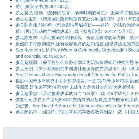
前引,陈兴良书,第490-492页。
前引,陈兴良书,第492-494页。
参见英戈·穆勒:《恐怖的法官—纳粹时期的司法》,王勇译,中国政法大
参见杜宝辉:《南京国民政府时期保安处分制度研究》,2011年
参见陈奇伟,胡祥福:《行政刑法界域探析——兼论〈违法行为矫治
植:《再论劳动教养制度改革》,载《检察日报》2013年3月7日。
参见陈忠林:《劳动教养的法律困境、价值危机与改革方向—关于制
虽然除了行政拘留外,还有收容教育的处罚措施,但是其适用的范
See Kenneth L.M.Prey,When Is Community Organization Social
and councils,Inc,1953,p.4.
参见赵颖丽:《关于将社会服务令增设为治安管理处罚种类的思考》
参见王刚:《关于我国刑罚中借鉴社会服务的立法思考》,载《学术研
See Thomas Gabor,Everybody does it:Crime by the Public,Toron
根据中国青少年研究中心的研究报告,“十五”期间青少年犯罪增加
等原因,近年来不满14周岁的未成年人危害社会的行为逐渐增多。载
参见赵秉志:《劳动教养改革的方向与方案》,载《法学研究》201
恢复性司法在上个世纪80年代在西方的兴起就是弥补国家司法缺
的优势。See David R.Karp,eds.,Community Justice:An Emerging 
参见薛畅宇、刘国祥:《论改革和完善收容教养制度》,载《中国人