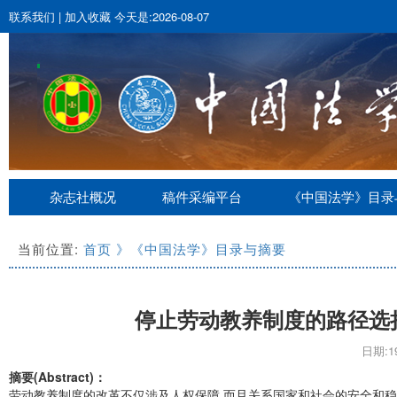
联系我们
|
加入收藏
今天是:2026-08-07
杂志社概况
稿件采编平台
《中国法学》目录
当前位置:
首页
》《中国法学》目录与摘要
停止劳动教养制度的路径选
日期:19
摘要(Abstract)：
劳动教养制度的改革不仅涉及人权保障,而且关系国家和社会的安全和