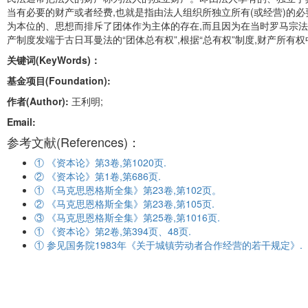
当有必要的财产或者经费,也就是指由法人组织所独立所有(或经营)的
为本位的、思想而排斥了团体作为主体的存在,而且因为在当时罗马宗法
产制度发端于古日耳曼法的“团体总有权”,根据“总有权”制度,财产所有
关键词(KeyWords)：
基金项目(Foundation):
作者(Author):
王利明;
Email:
参考文献(References)：
① 《资本论》第3卷,第1020页.
② 《资本论》第1卷,第686页.
① 《马克思恩格斯全集》第23卷,第102页。
② 《马克思恩格斯全集》第23卷,第105页.
③ 《马克思恩格斯全集》第25卷,第1016页.
① 《资本论》第2卷,第394页、48页.
① 参见国务院1983年《关于城镇劳动者合作经营的若干规定》.