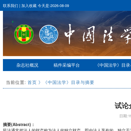
联系我们
|
加入收藏
今天是:2026-08-09
杂志社概况
稿件采编平台
《中国法学》目录
当前位置:
首页
》《中国法学》目录与摘要
试论
日期:19
摘要(Abstract)：
民法通常把法人的财产称为法人的独立财产。即由法人享有的、独立于