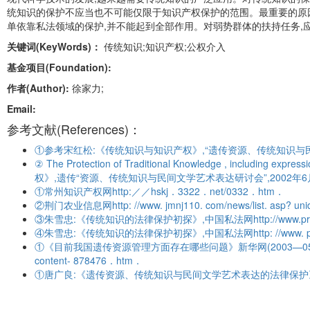
统知识的保护不应当也不可能仅限于知识产权保护的范围。最重要的原因
单依靠私法领域的保护,并不能起到全部作用。对弱势群体的扶持任务,
关键词(KeyWords)：
传统知识;知识产权;公权介入
基金项目(Foundation):
作者(Author):
徐家力;
Email:
参考文献(References)：
①参考宋红松:《传统知识与知识产权》,“遗传资源、传统知识与民间
② The Protection of Traditional Knowledge , including
权》,遗传“资源、传统知识与民间文学艺术表达研讨会”,2002年6
①常州知识产权网http:／／hskj．3322．net/0332．htm．
②荆门农业信息网http: //www. jmnj110. com/news/list. asp? unid
③朱雪忠:《传统知识的法律保护初探》,中国私法网http://www.privatelaw.
④朱雪忠:《传统知识的法律保护初探》,中国私法网http: //www. privatelaw.
①《目前我国遗传资源管理方面存在哪些问题》新华网(2003—05—20 15:1
content- 878476．htm．
①唐广良:《遗传资源、传统知识与民间文学艺术表达的法律保护》2