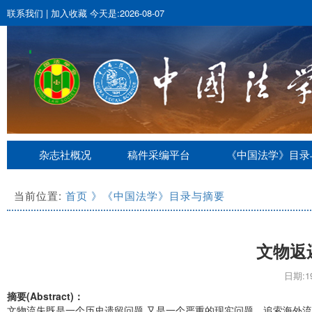
联系我们
|
加入收藏
今天是:2026-08-07
杂志社概况
稿件采编平台
《中国法学》目录
当前位置:
首页
》《中国法学》目录与摘要
文物返
日期:19
摘要(Abstract)：
文物流失既是一个历史遗留问题,又是一个严重的现实问题。追索海外