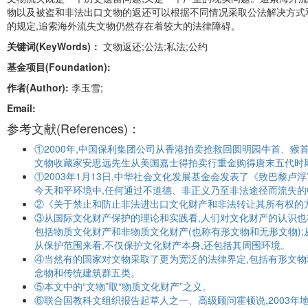
物以及被盗和非法出口文物的返还可以根据不同情况采取公法解决方式
的规定,追索海外流失文物仍然存在着较大的法律障碍。
关键词(KeyWords)：
文物返还;公法;私法;公约
基金项目(Foundation):
作者(Author):
李玉雪;
Email:
参考文献(References)：
①2000年,中国保利集团公司从香港拍卖抢救回圆明园牛首、猴首、
文物收藏家安思远先生从美国嘉士得拍卖行重金购得唐末五代时期
①2003年1月13日,中华社会文化发展基金会发表了《致巴黎卢
今天和平环境中,任何通过不道德、非正义乃至非法途径而流失的
②《关于禁止和防止非法进出口文化财产和非法转让其所有权的
③从国际文化财产保护的理论和实践看,人们对文化财产的认识也在
包括物质文化财产和非物质文化财产(也称有形文物和无形文物);
从保护范围来看,不仅保护文化财产本身,还包括其周围环境。
④当然有的国家对文物采取了更为宽泛的法律界定,包括有形文物
念物和传统建筑群五类。
⑤本文中的“文物”取“物质文化财产”之义。
⑥联合国教科文组织报告起草人之一、高级顾问霍顿说,2003年