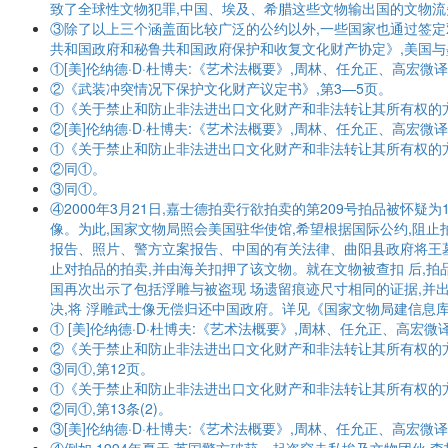
致了全球性文物犯罪,中国、埃及、希腊这些文物输出国的文物流失
③除了以上三个涵盖面比较广泛的公约以外,一些国家也通过签定双
共和国政府和秘鲁共和国政府保护和收复文化财产协定》,美国与
①[美]伦纳德·D·杜博夫:《艺术法概要》,周林、任允正、高宏微译
②《武装冲突情况下保护文化财产议定书》,第3—5页。
①《关于禁止和防止非法进出口文化财产和非法转让其所有权的方法
②[美]伦纳德·D·杜博夫:《艺术法概要》,周林、任允正、高宏微译
①《关于禁止和防止非法进出口文化财产和非法转让其所有权的方
②同①。
③同①。
④2000年3月21日,嘉士德拍卖行欲拍卖的第209号拍品被怀
像。为此,国家文物局照会美国驻华使馆,希望根据国际公约,阻
报告、照片、警方立案报告、中国的有关法律、曲阳县政府将王墓
止对拍品的拍卖,并由海关扣押了该文物。就在文物被查扣 后,拍
国再次出示了包括浮雕与被盗现 场遗留痕迹尺寸相同的证据,并
决,将 浮雕武士像无偿归还中国政府。详见《国家文物局建信息库 文物案进国
① [美]伦纳德·D·杜博夫:《艺术法概要》,周林、任允正、高宏微译
②《关于禁止和防止非法进出口文化财产和非法转让其所有权的方法的
③同①,第12页。
①《关于禁止和防止非法进出口文化财产和非法转让其所有权的方法的公
②同①,第13条(2)。
③[美]伦纳德·D·杜博夫:《艺术法概要》,周林、任允正、高宏微译