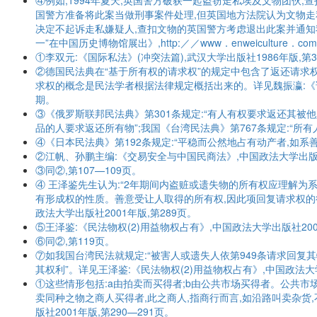
④例如,1994年夏天,英国警方破获一起盗窃走私埃及文物团伙
国警方准备将此案当做刑事案件处理,但英国地方法院认为文物走
决定不起诉走私嫌疑人,查扣文物的英国警方考虑退出此案并通知
一”在中国历史博物馆展出》,http:／／www．enweiculture．com
①李双元:《国际私法》(冲突法篇),武汉大学出版社1986年版,第3
②德国民法典在“基于所有权的请求权”的规定中包含了返还请求
求权的概念是民法学者根据法律规定概括出来的。详见魏振瀛:《论
期。
③《俄罗斯联邦民法典》第301条规定:“有人有权要求返还其被他
品的人要求返还所有物”;我国《台湾民法典》第767条规定:“所
④《日本民法典》第192条规定:“平稳而公然地占有动产者,如系
②江帆、孙鹏主编:《交易安全与中国民商法》,中国政法大学出版社1
③同②,第107—109页。
④ 王泽鉴先生认为:“2年期间内盗赃或遗失物的所有权应理解为
有形成权的性质。善意受让人取得的所有权,因此项回复请求权的行使
政法大学出版社2001年版,第289页。
⑤王泽鉴:《民法物权(2)用益物权占有》,中国政法大学出版社2001
⑥同②,第119页。
⑦如我国台湾民法就规定:“被害人或遗失人依第949条请求回复
其权利”。详见王泽鉴:《民法物权(2)用益物权占有》,中国政法大学
①这些情形包括:a由拍卖而买得者;b由公共市场买得者。公共市
卖同种之物之商人买得者,此之商人,指商行而言,如沿路叫卖杂货,
版社2001年版,第290—291页。