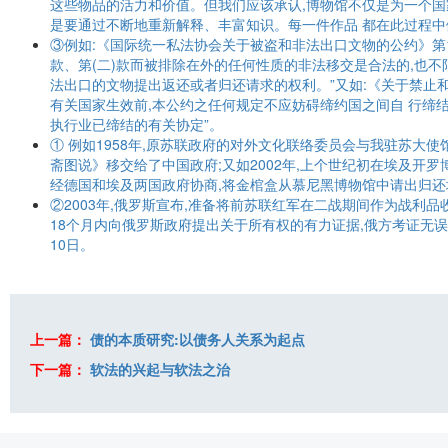
这些物品的活力和价值。但我们应该承认,博物馆不仅是为一个国
是要通过不断地重新解释、丰富知识。每一件作品 都在此过程中
③例如:《国际统一私法协会关于被盗和非法出口文物的公约》第10
款、第(二)款而被排除在外的任何性质的非法移交是合法的,也
法出口的文物提出返还或者归还请求的权利。”又如:《关于禁止和
有关国家生效前,本公约之任何规定不应妨碍缔约国之间自 行缔
执行业已缔结的有关协定”。
① 例如1958年,原苏联政府的对外文化联络委员会与我驻苏大
斋图说》移交给了中国政府;又如2002年,上个世纪初在埃及开
经德国和埃及两国政府协商,将金棺盒从慕尼黑博物馆中请出归还
②2003年,俄罗斯宣布,准备将前苏联红军在二战期间作为战利
18个月内向俄罗斯政府提出关于所有权的有力证据,俄方考证无误
10日。
上一篇：
债的本质研究:以债务人关系为起点
下一篇：
软法的兴起与软法之治