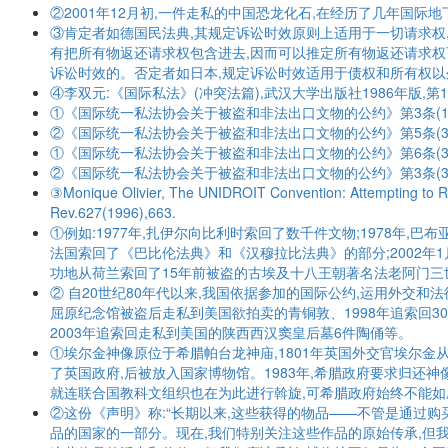
②2001年12月初,一件走私的中国恐龙化石,在经历了几年国际
③肯定者如德国民法典,其规定诉讼时效原则上适用于一切请求权,同
有把所有物返还请求权包含进去,因而可以推定所有物返还请求权可
诉讼时效的。否定者如日本,规定诉讼时效适用于债权和所有权以
④李双元:《国际私法》(冲突法篇),武汉大学出版社1986年版,第
①《国际统一私法协会关于被盗和非法出口文物的公约》第3条(1
②《国际统一私法协会关于被盗和非法出口文物的公约》第5条(3
①《国际统一私法协会关于被盗和非法出口文物的公约》第6条(3
②《国际统一私法协会关于被盗和非法出口文物的公约》第3条(3)、(
③Monique Olivier, The UNIDROIT Convention: Attempting to Regu
Rev.627(1996),663.
①例如:1977年,扎伊尔向比利时索回了数千件文物;1978年,
法国索回了《巴比伦法典》和《汉穆拉比法典》的部分;2002年1月
功地从荷兰索回了15年前被盗的古埃及十八王朝著名法老阿门三世的头像。详 见
② 自20世纪80年代以来,我国依据参加的国际公约,运用外交和
屈原纪念馆被盗后走私到美国欲拍卖的青铜敦、1998年追索回3
2003年追索回走私到美国的陕西西汉窦皇后墓6件陶俑等。
①埃尔金神像原位于希腊帕台龙神庙,1801年英国外交官埃尔金
了英国政府,后被放入国家博物馆。1983年,希腊政府要求归还神
就连联合国教科文组织也在为此进行斡旋,可希腊政府始终不能如
②这份《声明》称:“长期以来,这些获得的物品——不管是通过购
品的国家的一部分。现在,我们特别关注这些作品的原始传承,但我