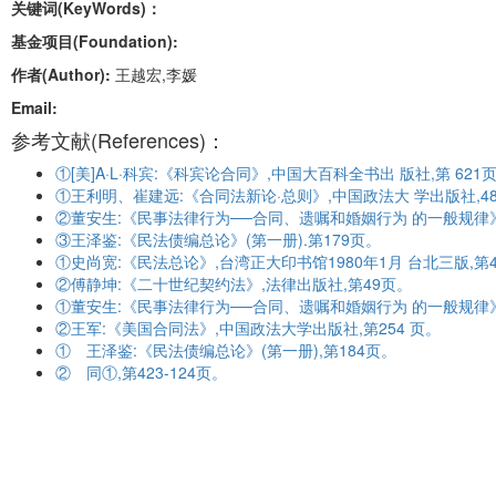
关键词(KeyWords)：
基金项目(Foundation):
作者(Author):
王越宏,李媛
Email:
参考文献(References)：
①[美]A·L·科宾:《科宾论合同》,中国大百科全书出 版社,第 621
①王利明、崔建远:《合同法新论·总则》,中国政法大 学出版社,4
②董安生:《民事法律行为──合同、遗嘱和婚姻行为 的一般规律》
③王泽鉴:《民法债编总论》(第一册).第179页。
①史尚宽:《民法总论》,台湾正大印书馆1980年1月 台北三版,第4
②傅静坤:《二十世纪契约法》,法律出版社,第49页。
①董安生:《民事法律行为──合同、遗嘱和婚姻行为 的一般规律》,
②王军:《美国合同法》,中国政法大学出版社,第254 页。
① 王泽鉴:《民法债编总论》(第一册),第184页。
② 同①,第423-124页。