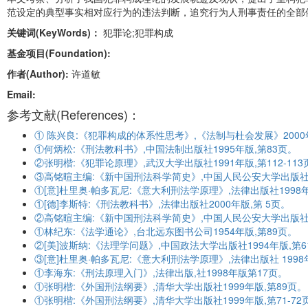
范设定的典型事实相对应行为的违法判断，追究行为人刑事责任的全部
关键词(KeyWords)：
犯罪论;犯罪构成
基金项目(Foundation):
作者(Author):
许道敏
Email:
参考文献(References)：
① 陈兴良:《犯罪构成的体系性思考》,《法制与杜会发展》2000
①何炳松:《刑法教科书》,中国法制出版社1995年版,第83页。
②张明楷:《犯罪论原理》,武汉大学出版社1991年版,第112-113
③高铭暄主编:《新中国刑法科学简史》,中国人民公安大学出版社19
①[意]杜里奥·帕多瓦尼:《意大利刑法学原理》,法律出版社1998年
①[德]李斯特:《刑法教科书》,法律出版社2000年版,第 5页。
②高铭暄主编:《新中国刑法科学简史》,中国人民公安大学出版社19
①林纪东:《法学通论》,台北远东图书公司1954年版,第89页。
②[美]波斯纳:《法理学问题》,中国政法大学出版社1994年版,第6
③[意]杜里奥·帕多瓦尼:《意大利刑法学原理》,法律出版社 1998
①李海东:《刑法原理入门》,法律出版,社1998年版第17页。
①张明楷:《外国刑法纲要》,清华大学出版社1999年版,第89页。
①张明楷:《外国刑法纲要》,清华大学出版社1999年版,第71-72