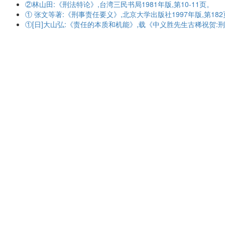
②林山田:《刑法特论》,台湾三民书局1981年版,第10-11页。
① 张文等著:《刑事责任要义》,北京大学出版社1997年版,第18
①[日]大山弘:《责任的本质和机能》,载《中义胜先生古稀祝贺:刑法理