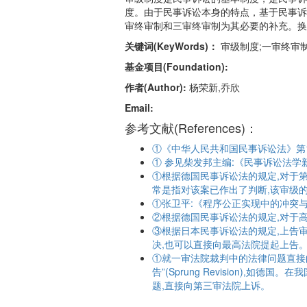
度。由于民事诉讼本身的特点，基于民事诉
审终审制和三审终审制为其必要的补充。换
关键词(KeyWords)：
审级制度;一审终审制
基金项目(Foundation):
作者(Author):
杨荣新,乔欣
Email:
参考文献(References)：
①《中华人民共和国民事诉讼法》第1
① 参见柴发邦主编:《民事诉讼法学新
①根据德国民事诉讼法的规定,对于
常是指对该案已作出了判断,该审级
①张卫平:《程序公正实现中的冲突与衡
②根据德国民事诉讼法的规定,对于
③根据日本民事诉讼法的规定,上告
决,也可以直接向最高法院提起上告
①就一审法院裁判中的法律问题直接向第
告”(Sprung Revision)
题,直接向第三审法院上诉。