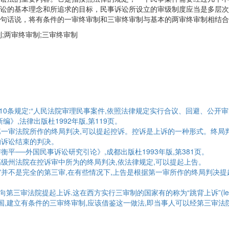
讼的基本理念和所追求的目标，民事诉讼所设立的审级制度应当是多层次
句话说，将有条件的一审终审制和三审终审制与基本的两审终审制相结合
;两审终审制;三审终审制
0条规定:“人民法院审理民事案件,依照法律规定实行合议、回避、公开审
编》,法律出版杜1992年版,第119页。
第一审法院所作的终局判决,可以提起控诉。控诉是上诉的一种形式。终局判
的诉讼结束的判决。
平──外国民事诉讼研究引论》,成都出版杜1993年版,第381页。
高级州法院在控诉审中所为的终局判决,依法律规定,可以提起上告。
审并不是完全的第三审,在有些情况下,上告是根据第一审所作的终局判决提
。
三审法院提起上诉.这在西方实行三审制的国家有的称为“跳背上诉”(leapf
,如德国。在我国,建立有条件的三审终审制,应该借鉴这一做法,即当事人可以经第