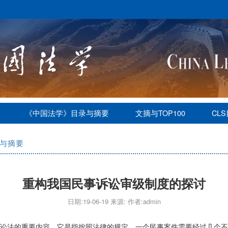
《中国法学》目录与摘要
文摘与TOP100
CL
与摘要
重构我国民事诉讼审级制度的探讨
日期:19-06-19 来源: 作者:admin
讼法的重要内容。它是指按照法律的规定，一个民事案件需要经过几个不