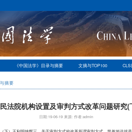
《中国法学》目录与摘要
文摘与TOP100
CL
与摘要
民法院机构设置及审判方式改革问题研究(
日期:19-06-19 来源: 作者:admin
（下）王利明姚辉三、关于审判方式的改革所谓审判方式，简单地说就是