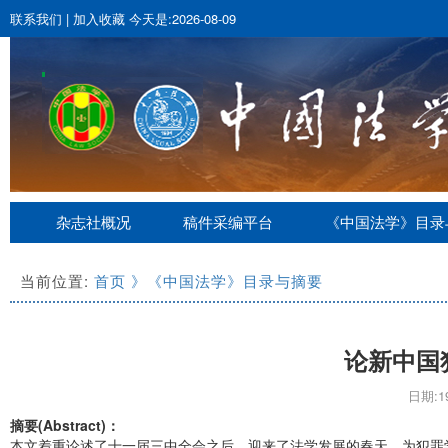
联系我们
|
加入收藏
今天是:2026-08-09
杂志社概况
稿件采编平台
《中国法学》目录
当前位置:
首页
》《中国法学》目录与摘要
论新中国
日期:19
摘要(Abstract)：
本文着重论述了十一届三中全会之后，迎来了法学发展的春天，为犯罪