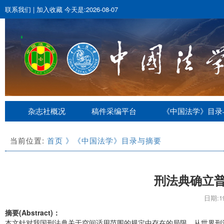
联系我们
|
加入收藏
今天是:2026-08-07
杂志社概况
稿件采编平台
《中国法学》目录
当前位置:
首页
》《中国法学》目录与摘要
刑法典确立
日期:19
摘要(Abstract)：
本文针对我国刑法典关于空间适用范围的规定中存在的局限，从世界刑