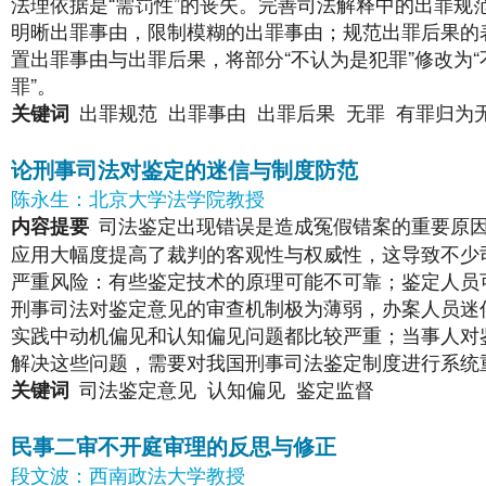
法理依据是“需罚性”的丧失。完善司法解释中的出罪
明晰出罪事由，限制模糊的出罪事由；规范出罪后果的表
置出罪事由与出罪后果，将部分“不认为是犯罪”修改为“
罪”。
出罪规范
出罪事由
出罪后果
无罪
有罪归为
关键词
论刑事司法对鉴定的迷信与制度防范
陈永生：北京大学法学院教授
司法鉴定出现错误是造成冤假错案的重要原
内容提要
应用大幅度提高了裁判的客观性与权威性，这导致不少
严重风险：有些鉴定技术的原理可能不可靠；鉴定人员
刑事司法对鉴定意见的审查机制极为薄弱，办案人员迷
实践中动机偏见和认知偏见问题都比较严重；当事人对
解决这些问题，需要对我国刑事司法鉴定制度进行系统
司法鉴定意见
认知偏见
鉴定监督
关键词
民事二审不开庭审理的反思与修正
段文波：西南政法大学教授