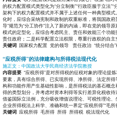
的权力配置模式类型化为“分立制衡”“行政臣服于立法”
架构下的权力配置模式并不属于上述任何一种典型模式
化时，应综合采纳宪制和政制的双重标准，将我国政府架
导”规范为“分工协作”注入了新的内涵，即在党的领导
模式的定型化，应综合考虑民主、责任和效能三个功能
责任政府；二是科学配置立法权限，尊重行政权的自主
国家权力配置
党的领导
责任政治
“统分结合
关键词
“应税所得”的法律建构与所得税法现代化
施正文：中国政法大学民商经济法学院教授
“应税所得”是对所得税的征税对象的理论提炼
内容提要
要素，具有综合所得、已实现所得、净所得、法定所得
构和功能作用产生基础性影响，是所得税法的基石概念
得的类型划分，并考虑对资本利得等实行差异化税收待
借鉴国际立法例，充分吸收增值说理论、可税性理论、
企业所得税法上科学、准确和统一界定“应税所得”“毛所
应税所得
毛所得
所得
所得税
税法现代化
关键词