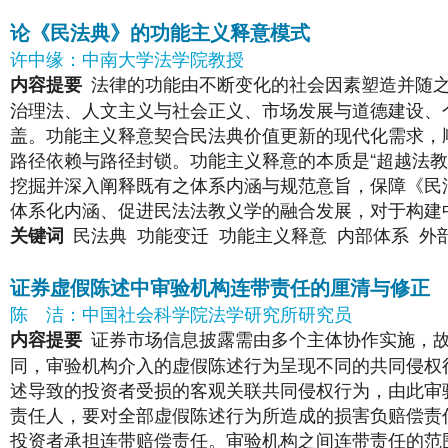
论《民法典》的功能主义释意模式
许中缘：中南大学法学院教授
法律的功能由不断变化的社会因素塑造并随
内容提要
治理法、人文主义与社会正义、市场发展与道德建设、
盖。功能主义释意契合民法典价值更新的现代化需求，
路径依赖与路径封锁。功能主义释意的本质是“超越法
挖掘并深入阐释既有之体系内涵与规范意旨，保障《民
体系化内涵、促进民法法教义学的融合发展，对于构建
民法典
功能变迁
功能主义释意
内部体系
外
关键词
证券虚假陈述中审验机构连带责任的厘清与修正
陈
洁：中国社会科学院法学研究所研究员
证券市场信息披露需由多个主体协作实施，
内容提要
同，审验机构介入的虚假陈述行为呈现不同的共同侵权
述导致的投资者受损的客观关联共同侵权行为，由此审
责任人，要对全部虚假陈述行为所造成的损害负赔偿责
投资者承担连带赔偿责任。审验机构之间连带责任的范