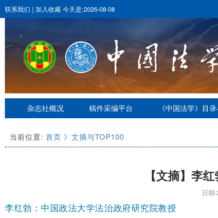
联系我们
|
加入收藏
今天是:2026-08-08
杂志社概况
稿件采编平台
《中国法学》目录
当前位置:
首页
》文摘与TOP100
【文摘】李红勃
日期:2
李红勃：中国政法大学法治政府研究院教授