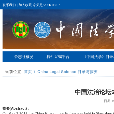
联系我们
|
加入收藏
今天是:2026-08-07
杂志社概况
稿件采编平台
《中国法学》目录
当前位置:
首页
》China Legal Science 目录与摘要
中国法治论坛2
日期:19
摘要(Abstract)：
On May 7,2018,the China Rule of Law Forum was held in Shenzhen,G