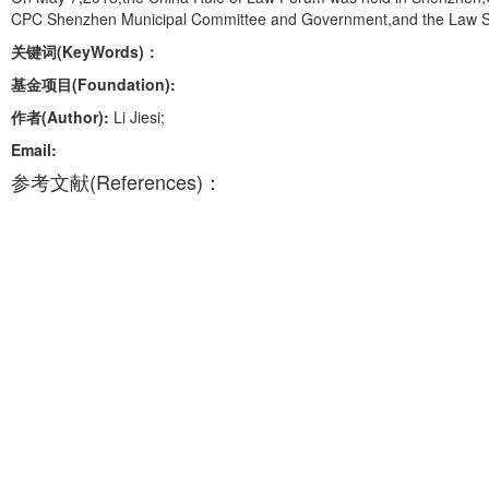
CPC Shenzhen Municipal Committee and Government,and the Law So
关键词(KeyWords)：
基金项目(Foundation):
作者(Author):
Li Jiesi;
Email:
参考文献(References)：